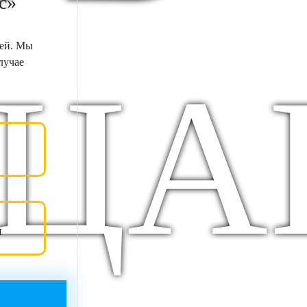
с»
тей.
Мы
лучае
ЦА
и