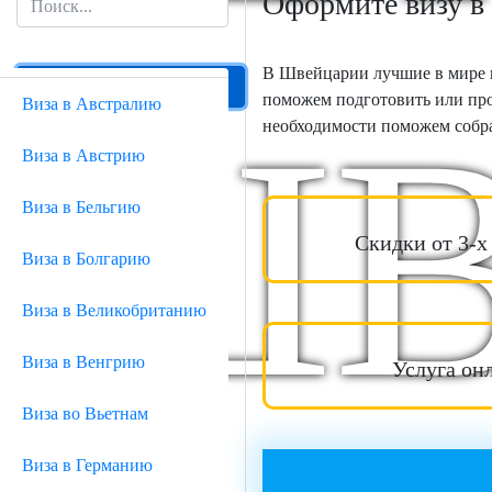
Оформите визу в
В Швейцарии лучшие в мире г
Все страны
поможем подготовить или про
ШВ
Виза в Австралию
необходимости поможем собр
Виза в Австрию
Виза в Бельгию
Скидки от 3-х
Виза в Болгарию
Виза в Великобританию
Виза в Венгрию
Услуга он
Виза во Вьетнам
Виза в Германию