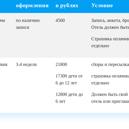
оформления
в рублях
Условие
ачи
по наличию
4500
Запись, анкета, бр
записи
Отель должен быть
Страховка оплачив
отдельно
твия
3-4 недели
21800
сборы и пересылк
17300 дети от
страховка оплачив
6 до 12 лет
отдельно
12800 дети до
Должен быть свой
6 лет
отель или приглаш