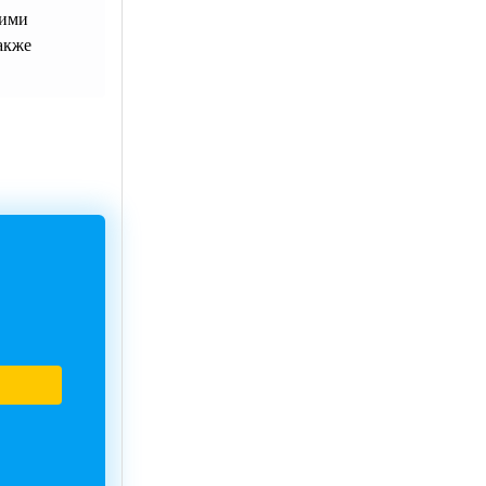
щими
акже