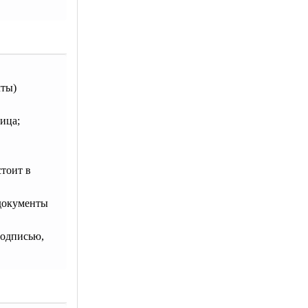
чты)
ица;
тоит в
 документы
подписью,