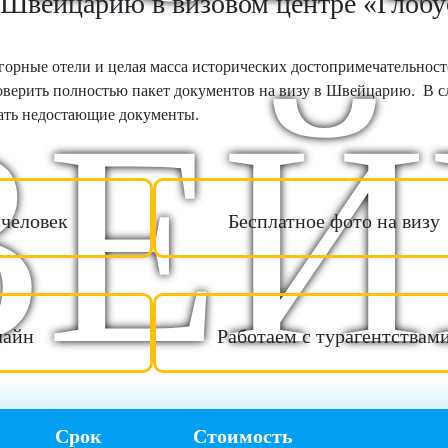
 Швейцарию в визовом центре «Глобу
орные отели и целая масса исторических достопримечательнос
верить полностью пакет документов на визу в Швейцарию. В с
ЕЙ
ать недостающие документы.
 человек
Бесплатное фото на визу
лайн
Работаем с турагентствам
Срок
Стоимость