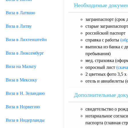
Необходимые докумен
Виза в Латвию
загранпаспорт (срок 
Виза в Литву
старые загранпаспорт
российский паспорт
Виза в Лихтенштейн
справка с работы
(об
выписка из банка с д
Виза в Люксембург
пребывания)
мед. страховка (оформ
Виза на Мальту
опросный лист
(скача
2 цветных фото 3,5 х 
Виза в Мексику
отель и авиабилеты (е
Виза в Н. Зеландию
Дополнительные доку
Виза в Норвегию
свидетельство о рожд
нотариальное согласи
Виза в Нидерланды
паспорта (главная ст