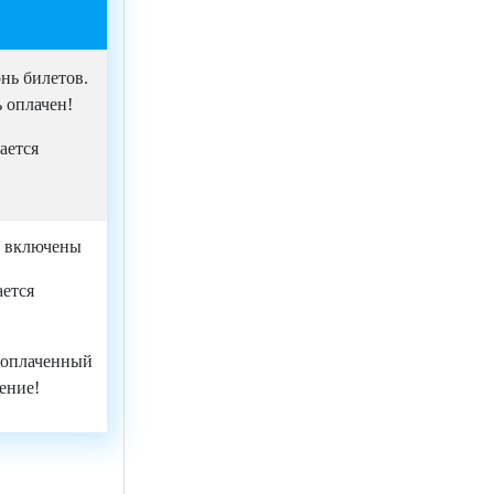
онь билетов.
 оплачен!
ается
а включены
ается
 оплаченный
ение!