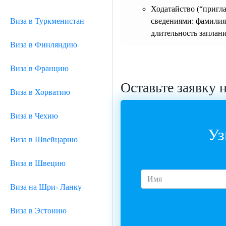
Ходатайство (“приг
Виза в Туркменистан
сведениями: фамилия,
длительность заплан
Виза в Финляндию
Виза в Францию
Оставьте заявку 
Виза в Хорватию
Виза в Чехию
Уз
Виза в Швейцарию
Виза в Швецию
Виза на Шри- Ланку
Виза в Эстонию