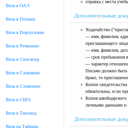
справка с места учеб
Виза в ОАЭ
Дополнительные док
Виза в Польшу
Ходатайство (“пригл
Виза в Португалию
— имя, фамилия, адр
приглашающего лица
Виза в Румынию
— имя, фамилия, дат
— срок пребывания в
Виза в Сингапур
— характер отношен
Письмо должно быть
Виза в Словакию
браке, то приглашен
Копии свидетельства
Виза в Словению
обязательны, если п
Копия швейцарского 
Виза в США
личными данными и ф
Виза в Таиланд
Дополнительные док
Виза на Тайвань